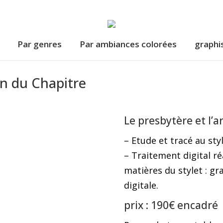
Par genres
Par ambiances colorées
graphi
in du Chapitre
Le presbytère et l’a
– Etude et tracé au styl
– Traitement digital ré
matières du stylet : gr
digitale.
prix : 190€ encadré