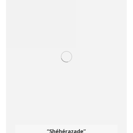
“Shéhérazade”