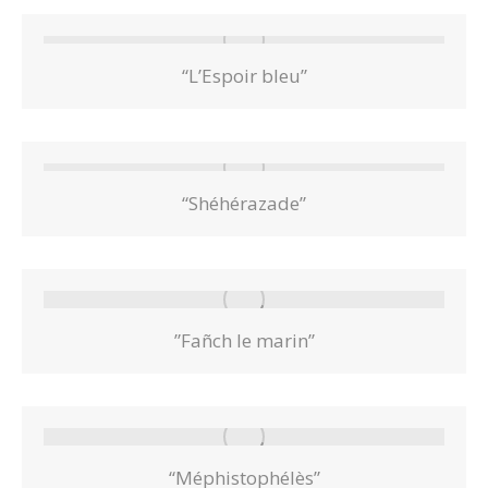
“L’Espoir bleu”
“Shéhérazade”
”Fañch le marin”
“Méphistophélès”