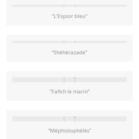
“L’Espoir bleu”
“Shéhérazade”
”Fañch le marin”
“Méphistophélès”