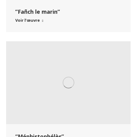
”Fañch le marin”
Voir l’œuvre
“Méphistophélès”