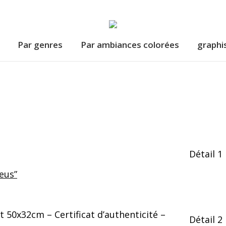
Par genres
Par ambiances colorées
graphi
Détail 1
eus”
 50x32cm – Certificat d’authenticité –
Détail 2