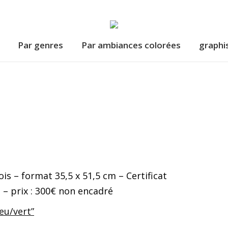
Par genres
Par ambiances colorées
graphi
is – format 35,5 x 51,5 cm – Certificat
e – prix : 300€ non encadré
eu/vert”