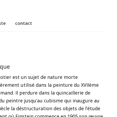
ste
contact
ste
contact
ique
tier est un sujet de nature morte
ièrement utilisé dans la peinture du XVIIème
lamand. Il perdure dans la quincaillerie de
r du peintre jusqu’au cubisme qui inaugure au
ècle la déstructuration des objets de l’étude
nt où Einstein commence en 1905 son œuvre