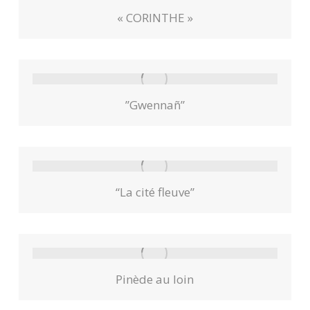
« CORINTHE »
”Gwennañ”
“La cité fleuve”
Pinède au loin