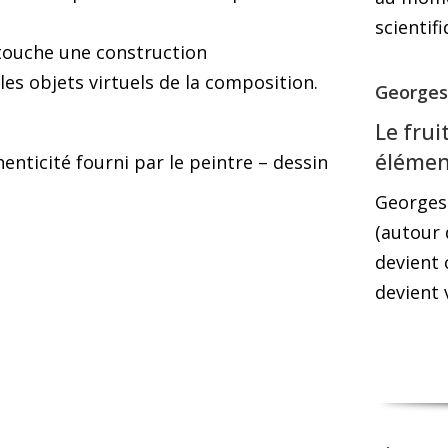
scientif
 touche une construction
es objets virtuels de la composition.
Georges
Le fru
élémen
enticité fourni par le peintre – dessin
Georges 
(autour 
devient 
devient v