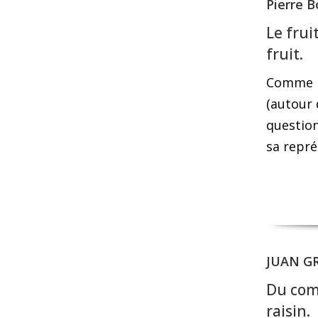
Pierre 
Le frui
fruit.
Comme le
(autour 
question
sa repré
JUAN GR
Du com
raisin.