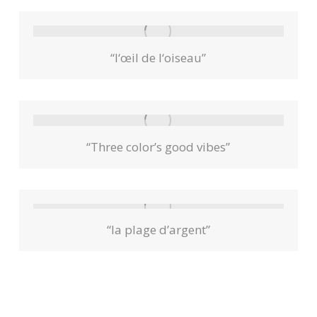
“l‘œil de l‘oiseau”
“Three color’s good vibes”
“la plage d’argent”