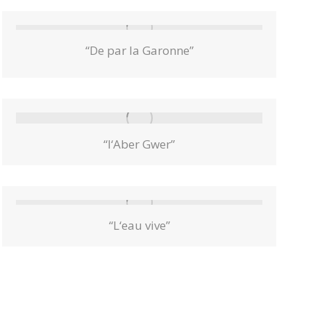
“De par la Garonne”
“l‘Aber Gwer”
“L‘eau vive”