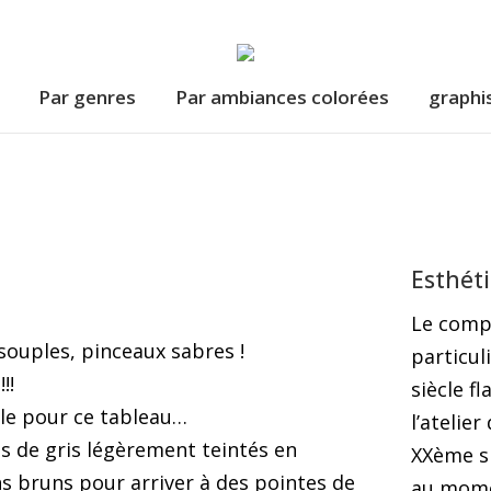
Par genres
Par ambiances colorées
graphi
Par genres
Par ambiances colorées
graphi
Esthét
Le compo
souples, pinceaux sabres !
particul
!!
siècle f
cle pour ce tableau…
l’atelie
és de gris légèrement teintés en
XXème si
s bruns pour arriver à des pointes de
au mome