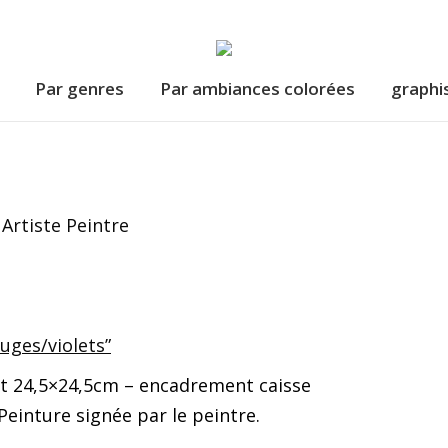
Par genres
Par ambiances colorées
graphi
Par genres
Par ambiances colorées
graphi
uges/violets”
at 24,5×24,5cm – encadrement caisse
Peinture signée par le peintre.