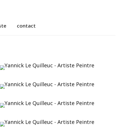
ste
contact
ste
contact