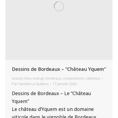
Dessins de Bordeaux – “Château Yquem”
accueil
,
bleu-orange
,
bordeaux
,
compositions
,
tableaux
Par
Yannick Le Quilleuc
17 janvier 2020
Dessins de Bordeaux – Le “Château
Yquem”
Le château d’Yquem est un domaine
viticole dans le vignoble de Bordeaux,