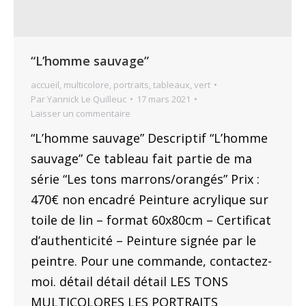
“L’homme sauvage”
accueil
,
multicolore
,
portraits
,
tableaux
,
vert
Par
Yannick Le Quilleuc
17 mars 2021
Laisser un commentaire
“L’homme sauvage” Descriptif “L’homme
sauvage” Ce tableau fait partie de ma
série “Les tons marrons/orangés” Prix :
470€ non encadré Peinture acrylique sur
toile de lin – format 60x80cm – Certificat
d’authenticité – Peinture signée par le
peintre. Pour une commande, contactez-
moi. détail détail détail LES TONS
MULTICOLORES LES PORTRAITS