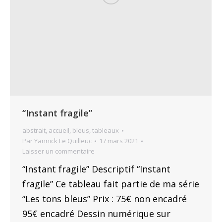
“Instant fragile”
abstrait
,
accueil
,
bleus
,
tableaux
Par
Yannick Le Quilleuc
17 mars 2021
Laisser un commentaire
“Instant fragile” Descriptif “Instant
fragile” Ce tableau fait partie de ma série
“Les tons bleus” Prix : 75€ non encadré
95€ encadré Dessin numérique sur