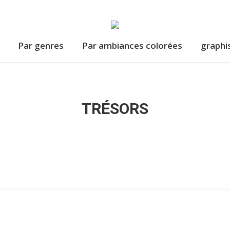
Par genres
Par ambiances colorées
graphi
TRÉSORS