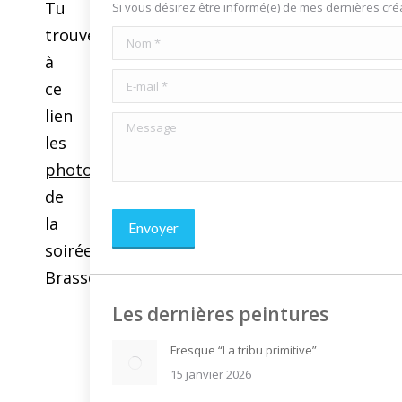
Tu
Si vous désirez être informé(e) de mes dernières cr
trouveras
Nom *
à
E-mail *
ce
lien
Message
les
photos
de
la
Envoyer
soirée
Brassens
Les dernières peintures
Fresque “La tribu primitive”
15 janvier 2026