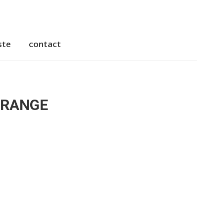
ste
contact
ste
contact
ORANGE