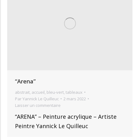
“Arena”
abstrait
,
accueil
,
bleu-vert
,
tableaux
Par
Yannick Le Quilleuc
2 mars 2022
Laisser un commentaire
“ARENA” – Peinture acrylique – Artiste
Peintre Yannick Le Quilleuc