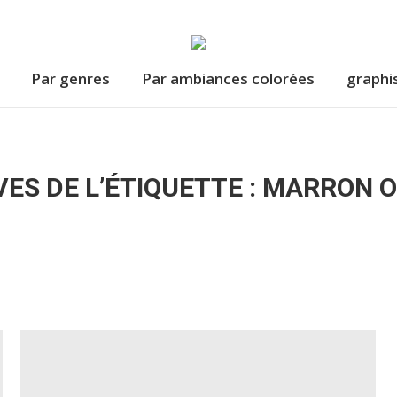
Par genres
Par ambiances colorées
graphi
Par genres
Par ambiances colorées
graphi
ES DE L’ÉTIQUETTE :
MARRON 