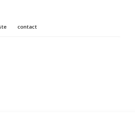
ste
contact
ste
contact