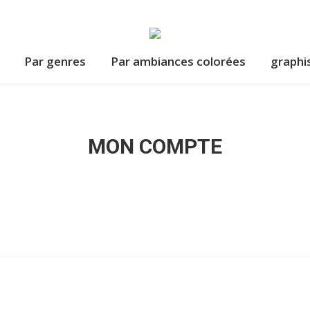
Par genres
Par ambiances colorées
graphi
Par genres
Par ambiances colorées
graphi
MON COMPTE