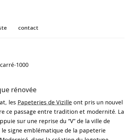
ste
contact
ste
contact
que rénovée
at, les
Papeteries de Vizille
ont pris un nouvel
tre ce passage entre tradition et modernité. La
ppuie sur une reprise du “V” de la ville de
té le signe emblématique de la papeterie
 Modernisé, dans la création du logotype,