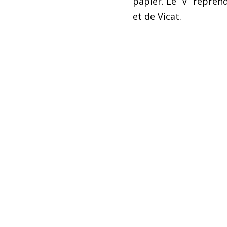
papier. Le “V” reprend 
et de Vicat.