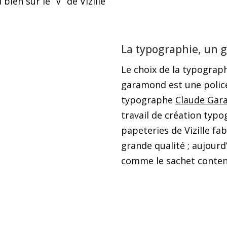
bien sûr le “V” de Vizille
La typographie, un g
Le choix de la typographi
garamond est une police
typographe
Claude Gar
travail de création typo
papeteries de Vizille fa
grande qualité ; aujourd
comme le sachet contena