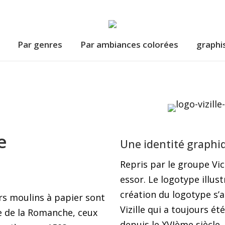
Par genres
Par ambiances colorées
graphi
Par genres
Par ambiances colorées
graphi
e
U
ne identité graphi
Repris par le groupe Vic
essor. Le logotype illus
création du logotype s’a
rs moulins à papier sont
Vizille qui a toujours é
ée de la Romanche, ceux
depuis le XVIème siècle.