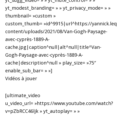
yt_sugg_video= » » yt_mute_control= » »
yt_modest_branding= » » yt_privacy_mode= » »
thumbnail= »custom »
custom_thumb= »id^9915|url^https://yannick.lequ
content/uploads/2021/08/Van-Gogh-Paysage-
avec-cyprès-1889-A-
cache.jpg|caption^null|alt^null|title^Van-
Gogh-Paysage-avec-cyprès-1889-A-
cache|description^null » play_size= »75″
enable_sub_bar= » »]
Vidéos à jouer
[ultimate_video
u_video_url= »https://www.youtube.com/watch?
v=pZbRCC46ljk » yt_autoplay= » »