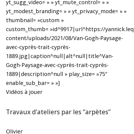
yt_sugg_video= » » yt_mute_control= » »
yt_modest_branding= » » yt_privacy_mode= » »
thumbnail= »custom »
custom_thumb= »id^9917|url^https://yannick.lequ
content/uploads/2021/08/Van-Gogh-Paysage-
avec-cyprès-trait-cyprès-
1889.jpg|caption^null|alt^null|title^Van-
Gogh-Paysage-avec-cyprès-trait-cyprès-
1889|description^null » play_size= »75″
enable_sub_bar= » »]
Vidéos à jouer
Travaux d’ateliers par les “arpètes”
Olivier